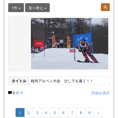
1件
並べ替え
タイトル
校内アルペン大会 少しでも速く！！
0
5
詳細を表示
1
2
3
4
5
6
7
8
9
»