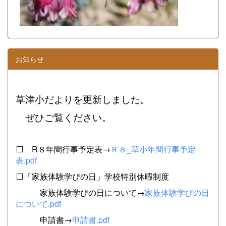
お知らせ
草津小だよりを更新しました。
ぜひご覧ください。
⬜ R８年間行事予定表→
Ｒ８_草小年間行事予定
表.pdf
⬜「家族体験学びの日」学校特別休暇制度
家族体験学びの日について→
家族体験学びの日
について.pdf
申請書→
申請書.pdf