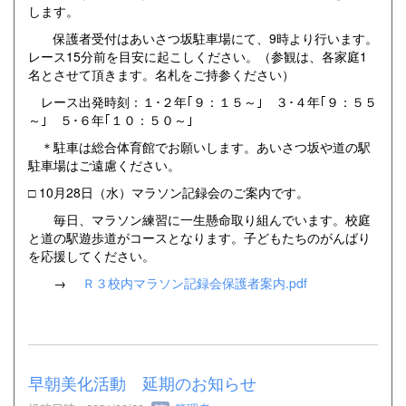
します。
保護者受付はあいさつ坂駐車場にて、9時より行います。
レース15分前を目安に起こしください。（参観は、各家庭1
名とさせて頂きます。名札をご持参ください）
レース出発時刻：１･２年｢９：１５～｣ ３･４年｢９：５５
～｣ ５･６年｢１０：５０～｣
＊駐車は総合体育館でお願いします。あいさつ坂や道の駅
駐車場はご遠慮ください。
□ 10月28日（水）マラソン記録会のご案内です。
毎日、マラソン練習に一生懸命取り組んでいます。校庭
と道の駅遊歩道がコースとなります。子どもたちのがんばり
を応援してください。
→
Ｒ３校内マラソン記録会保護者案内.pdf
早朝美化活動 延期のお知らせ