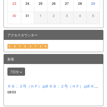
23
24
25
26
27
28
29
30
31
1
2
3
4
5
アクセスカウンター
2
4
7
5
3
7
4
9
新着
7日分
Ｒ８：３号（ＨＰ）.pdf Ｒ８：２号（ＨＰ）.pdf Ｒ８：１号（Ｈ...
08/03