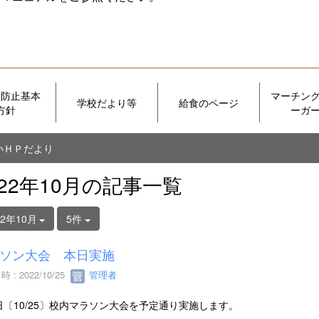
め防止基本
マーチン
学校だより等
給食のページ
方針
ーガ
小ＨＰだより
022年10月の記事一覧
22年10月
5件
ソン大会 本日実施
 : 2022/10/25
管理者
日〔10/25〕校内マラソン大会を予定通り実施します。