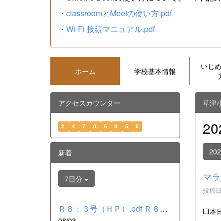
・
classroomとMeetの使い方.pdf
・
Wi-Fi 接続マニュアル.pdf
いじ
ホーム
学校基本情報
アクセスカウンター
草津
2
2
4
7
0
6
0
5
6
20
新着
マラ
7日分
投稿日時
Ｒ８：３号（ＨＰ）.pdf Ｒ８：２号（ＨＰ）.pdf Ｒ８：１号（Ｈ...
⬜本
08/03