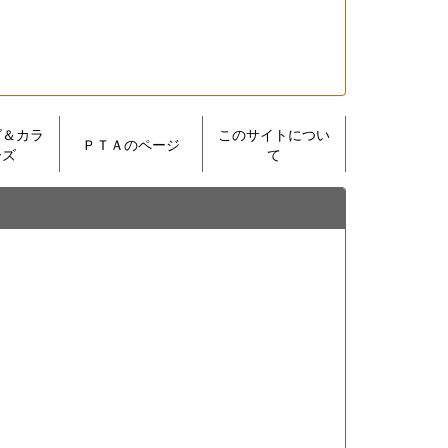
グ＆カラ
このサイトについ
ＰＴＡのページ
ーズ
て