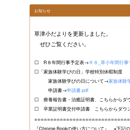
お知らせ
草津小だよりを更新しました。
ぜひご覧ください。
⬜ R８年間行事予定表→
Ｒ８_草小年間行事予
⬜「家族体験学びの日」学校特別休暇制度
家族体験学びの日について→
家族体験学
申請書→
申請書.pdf
⬜ 療養報告書・治癒証明書、こちらからダ
⬜ 卒業証明書交付申請書 こちらからダウ
==============================
『Chrome Bookの使い方について』 ※