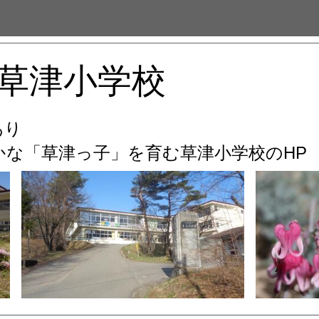
草津小学校
あり
な「草津っ子」を育む
草津小学校のHP