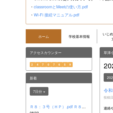
・
classroomとMeetの使い方.pdf
・
Wi-Fi 接続マニュアル.pdf
いじ
ホーム
学校基本情報
アクセスカウンター
草津
2
2
4
7
0
7
6
5
9
20
新着
令和
7日分
投稿日時
Ｒ８：３号（ＨＰ）.pdf Ｒ８：２号（ＨＰ）.pdf Ｒ８：１号（Ｈ...
連絡
08/03