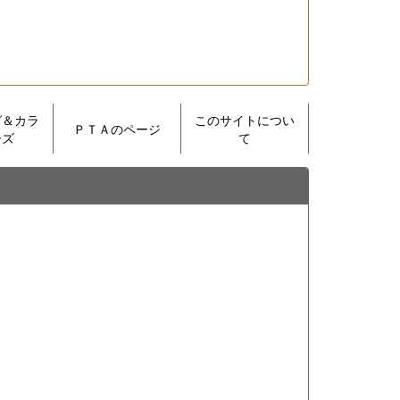
グ＆カラ
このサイトについ
ＰＴＡのページ
ーズ
て