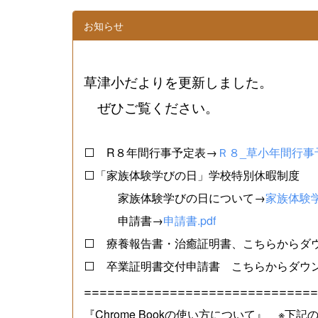
お知らせ
草津小だよりを更新しました。
ぜひご覧ください。
⬜ R８年間行事予定表→
Ｒ８_草小年間行事予
⬜「家族体験学びの日」学校特別休暇制度
家族体験学びの日について→
家族体験学
申請書→
申請書.pdf
⬜ 療養報告書・治癒証明書、こちらからダ
⬜ 卒業証明書交付申請書 こちらからダウ
==============================
『Chrome Bookの使い方について』 ※