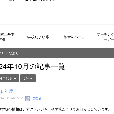
め防止基本
マーチン
学校だより等
給食のページ
方針
ーガ
小ＨＰだより
024年10月の記事一覧
24年10月
5件
６年度
 : 2024/10/30
管理者
や学校の情報は、オクレンジャーや学校だよりでお知らせしています。