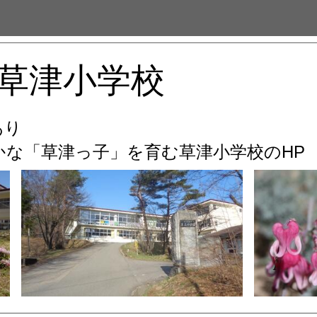
草津小学校
あり
な「草津っ子」を育む
草津小学校のHP