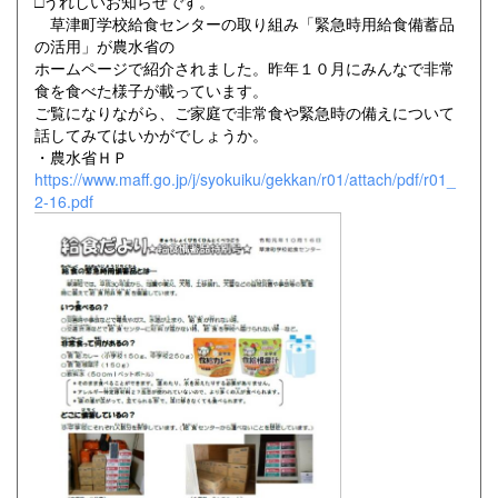
□うれしいお知らせです。
草津町学校給食センターの取り組み「緊急時用給食備蓄品
の活用」が農水省の
ホームページで紹介されました。昨年１０月にみんなで非常
食を食べた様子が載っています。
ご覧になりながら、ご家庭で非常食や緊急時の備えについて
話してみてはいかがでしょうか。
・農水省ＨＰ
https://www.maff.go.jp/j/syokuiku/gekkan/r01/attach/pdf/r01_
2-16.pdf