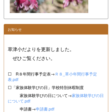
お知らせ
草津小だよりを更新しました。
ぜひご覧ください。
⬜ R８年間行事予定表→
Ｒ８_草小年間行事予定
表.pdf
⬜「家族体験学びの日」学校特別休暇制度
家族体験学びの日について→
家族体験学びの日
について.pdf
申請書→
申請書.pdf