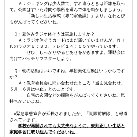
Ａ：ジョギングは少人数で、すれ違うときは距離を取っ
て。公園はすいた時間や場所を選んで体を動かしましょう。
「新しい生活様式（専門家会議）」より。なわとび
もがんばってくださいね。
Ｑ：夏休みラジオ体そうは実施しますか？
Ａ：ラジオ体そうカードはまだ届いていませんが、ＮＨ
Ｋのラジオ６：３０、テレビ１４：５５でやっています。
ぜひ、しっかりやるとあせをかきますよ。運動会に
向けてバッチリマスターしよう。
Ｑ：朝の活動はいいですね。早朝美化活動はいつからです
か？
Ａ：教育委員会に問い合わせたところ「当面見合わせ。
５月・６月は中止」とのことです。
自宅の玄関などの掃除をがんばってくださいね。気
持ちがいいよね。
※緊急事態宣言が延長されましたが、「期限前解除」も報道
されています。
学校が再開されても大丈夫なように、規則正しい生活と
家庭学習に取り組んでくださいね。