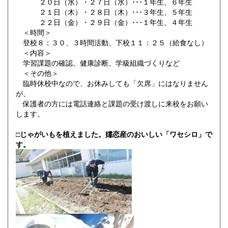
２０日（水）・２７日（水）･･･１年生、６年生
２１日（木）・２８日（木）･･･３年生、５年生
２２日（金）・２９日（金）･･･１年生、４年生
＜時間＞
登校８：３０、３時間活動、下校１１：２５（給食なし）
＜内容＞
学習課題の確認、健康診断、学級組織づくりなど
＜その他＞
臨時休校中なので、お休みしても「欠席」にはなりません
が、
保護者の方には電話連絡と課題の受け渡しに来校をお願い
します。
□じゃがいもを植えました。嬬恋産のおいしい「ワセシロ」で
す。