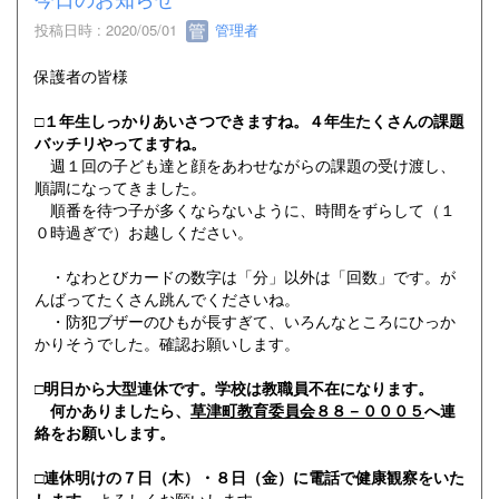
投稿日時 : 2020/05/01
管理者
保護者の皆様
□１年生しっかりあいさつできますね。４年生たくさんの課題
バッチリやってますね。
週１回の子ども達と顔をあわせながらの課題の受け渡し、
順調になってきました。
順番を待つ子が多くならないように、時間をずらして（１
０時過ぎで）お越しください。
・なわとびカードの数字は「分」以外は「回数」です。が
んばってたくさん跳んでくださいね。
・防犯ブザーのひもが長すぎて、いろんなところにひっか
かりそうでした。確認お願いします。
□明日から大型連休です。学校は教職員不在になります。
何かありましたら、
草津町教育委員会８８－０００５
へ連
絡をお願いします。
□連休明けの７日（木）・８日（金）に電話で健康観察をいた