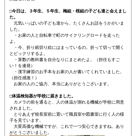
□今日は、３年生、５年生、梅組・桜組の子ども達と会えまし
た。
元気いっぱいの子ども達から、たくさんお話をうかがいま
した。
・お家の人と自転車で町のサイクリングロードを走った
よ。
・今、折り紙切り絵にはまっているの。折って切って開く
とビックリするよ。
・算数の教科書を自分なりにまとめたよ。（担任もすご
い！を連発）
・漢字練習のお手本をお家の人が書いてくれていました。
（担任感激！）
お家の人のご協力、本当にありがとうございます。
□体温検知器が学校に届きました。
カメラの前を通ると、人の体温が測れる機械が学校に用意
されました。
とりあえず校長室前に置いて職員室や図書室に行く人の様
子を見ています。
大変高価な機械ですが、これで一つ安心できますね。あり
がとうございました。