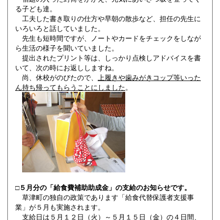
る子ども達。
工夫した書き取りの仕方や早朝の散歩など、担任の先生に
いろいろと話していました。
先生も短時間ですが、ノートやカードをチェックをしなが
ら生活の様子を聞いていました。
提出されたプリント等は、しっかり点検しアドバイスを書
いて、次の時にお返ししますね。
尚、休校がのびたので、
上履きや歯みがきコップ等いった
ん持ち帰ってもらうことにしました
。
□５月分の「給食費補助助成金」の支給のお知らせです。
草津町の独自の政策であります「給食代替保護者支援事
業」が５月も実施されます。
支給日は５月１２日（火）～５月１５日（金）の４日間、