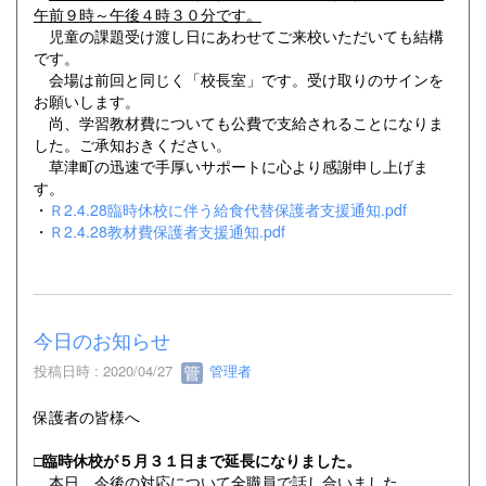
午前９時～午後４時３０分です。
児童の課題受け渡し日にあわせてご来校いただいても結構
です。
会場は前回と同じく「校長室」です。受け取りのサインを
お願いします。
尚、学習教材費についても公費で支給されることになりま
した。ご承知おきください。
草津町の迅速で手厚いサポートに心より感謝申し上げま
す。
・
Ｒ2.4.28臨時休校に伴う給食代替保護者支援通知.pdf
・
Ｒ2.4.28教材費保護者支援通知.pdf
今日のお知らせ
投稿日時 : 2020/04/27
管理者
保護者の皆様へ
□臨時休校が５月３１日まで延長になりました。
本日、今後の対応について全職員で話し合いました。