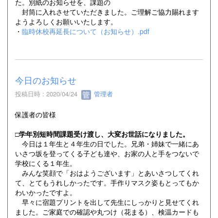
た。別紙のお知らせを、課題の
封筒に入れさせていただきました。ご理解ご協力賜れます
ようよろしくお願いいたします。
・
臨時休校再延長について（お知らせ）.pdf
今日のお知らせ
投稿日時 : 2020/04/24
管理者
保護者の皆様
□学年別短時間課題受け渡し、大変お世話になりました。
今日は１年生と４年生の日でした。兄弟・姉妹で一緒にあ
いさつ坂を登ってくる子ども達や、お家の人と手をつないで
学校にくる１年生。
みんな笑顔で「おはようございます」とあいさつしてくれ
て、とてもうれしかったです。手作りマスク姿もとってもか
わいかったですよ。
早々に宿題プリントを出して先生にしっかりと見せてくれ
ました。ご家庭での確認や丸つけ（花まる）、検温カードも