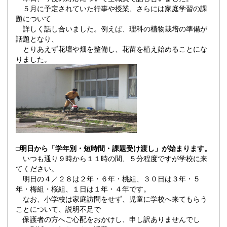
５月に予定されていた行事や授業、さらには家庭学習の課
題について
詳しく話し合いました。例えば、理科の植物栽培の準備が
話題となり、
とりあえず花壇や畑を整備し、花苗を植え始めることにな
りました。
□明日から「学年別・短時間・課題受け渡し」が始まります。
いつも通り９時から１１時の間、５分程度ですが学校に来
てください。
明日の４／２８は２年・６年・桃組、３０日は３年・５
年・梅組・桜組、１日は１年・４年です。
なお、小学校は家庭訪問をせず、児童に学校へ来てもらう
ことについて、説明不足で
保護者の方へご心配をおかけし、申し訳ありませんでし