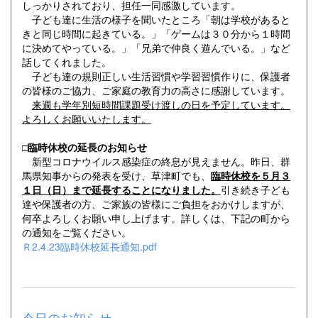
しっかりされており、担任一同感激しています。
子ども達に生活の様子を聞いたところ「朝は学校があると
きと同じ時間に起きている。」「ゲームは３０分から１時間
に決めてやっている。」「兄弟で仲良く遊んでいる。」など
話してくれました。
子ども達の規則正しい生活習慣や学習習慣作りに、保護者
の皆様のご協力、ご家庭の教育力の高さに感謝しています。
来週も学年別短時間課題受け渡しの日を予定しています。
よろしくお願いいたします。
□臨時休校の延長のお知らせ
新型コロナウイルス感染症の終息が見えません。昨日、群
馬県知事からの発表を受け、草津町でも、
臨時休校を５月３
１日（日）まで延長することになりました。
引き続き子ども
達や保護者の方、ご家族の皆様にご負担をおかけしますが、
何卒よろしくお願い申し上げます。詳しくは、下記の町から
の通知をご覧ください。
Ｒ2.4.23臨時休校延長通知.pdf
今日のお知らせ