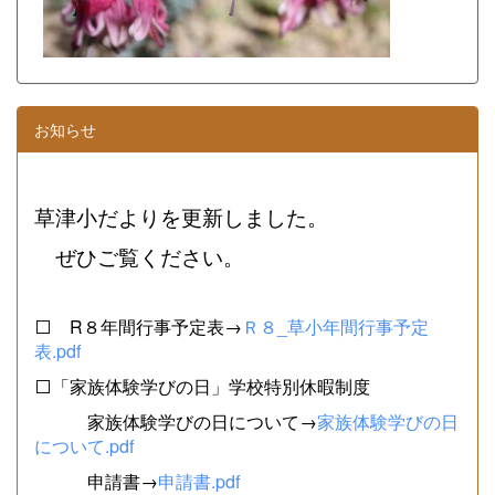
お知らせ
草津小だよりを更新しました。
ぜひご覧ください。
⬜ R８年間行事予定表→
Ｒ８_草小年間行事予定
表.pdf
⬜「家族体験学びの日」学校特別休暇制度
家族体験学びの日について→
家族体験学びの日
について.pdf
申請書→
申請書.pdf