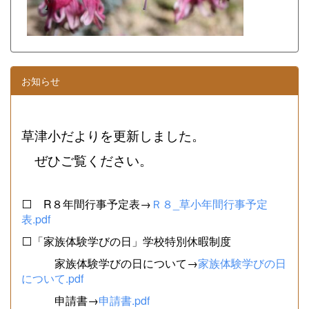
お知らせ
草津小だよりを更新しました。
ぜひご覧ください。
⬜ R８年間行事予定表→
Ｒ８_草小年間行事予定
表.pdf
⬜「家族体験学びの日」学校特別休暇制度
家族体験学びの日について→
家族体験学びの日
について.pdf
申請書→
申請書.pdf