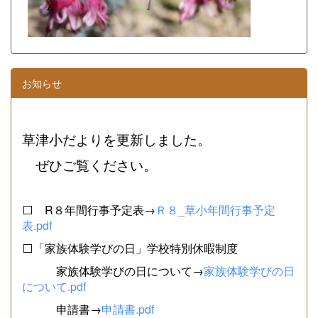
お知らせ
草津小だよりを更新しました。
ぜひご覧ください。
⬜ R８年間行事予定表→
Ｒ８_草小年間行事予定
表.pdf
⬜「家族体験学びの日」学校特別休暇制度
家族体験学びの日について→
家族体験学びの日
について.pdf
申請書→
申請書.pdf