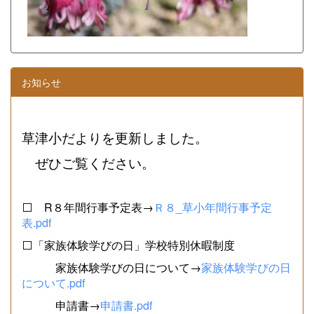
お知らせ
草津小だよりを更新しました。
ぜひご覧ください。
⬜ R８年間行事予定表→
Ｒ８_草小年間行事予定
表.pdf
⬜「家族体験学びの日」学校特別休暇制度
家族体験学びの日について→
家族体験学びの日
について.pdf
申請書→
申請書.pdf