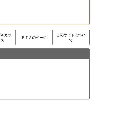
グ＆カラ
このサイトについ
ＰＴＡのページ
ーズ
て