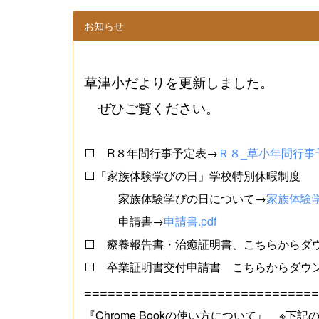
お知らせ
草津小だよりを更新しました。
ぜひご覧ください。
⬜ R８年間行事予定表→
Ｒ８_草小年間行事予
⬜「家族体験学びの日」学校特別休暇制度
家族体験学びの日について→
家族体験学
申請書→
申請書.pdf
⬜ 療養報告書・治癒証明書、こちらからダ
⬜ 卒業証明書交付申請書 こちらからダウ
==============================
『Chrome Bookの使い方について』 ※