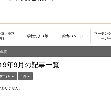
め防止基本
マーチン
学校だより等
給食のページ
方針
ーガ
５年度
019年9月の記事一覧
19年9月
1件
がありません。