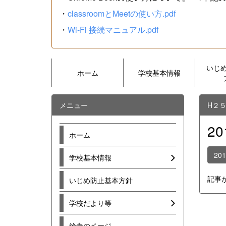
・
classroomとMeetの使い方.pdf
・
Wi-Fi 接続マニュアル.pdf
いじ
ホーム
学校基本情報
メニュー
H２
2
ホーム
20
学校基本情報
記事
いじめ防止基本方針
学校だより等
給食のページ