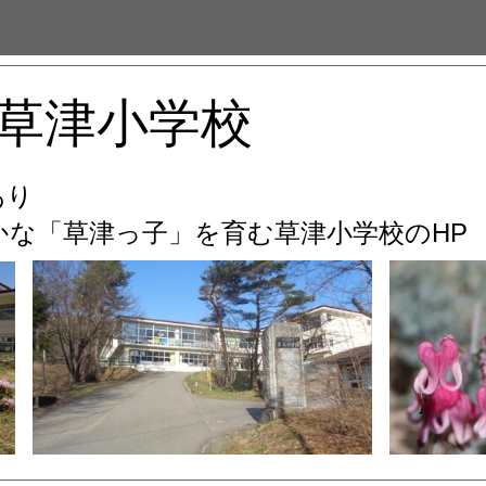
草津小学校
あり
な「草津っ子」を育む
草津小学校のHP