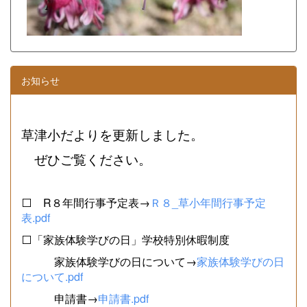
お知らせ
草津小だよりを更新しました。
ぜひご覧ください。
⬜ R８年間行事予定表→
Ｒ８_草小年間行事予定
表.pdf
⬜「家族体験学びの日」学校特別休暇制度
家族体験学びの日について→
家族体験学びの日
について.pdf
申請書→
申請書.pdf