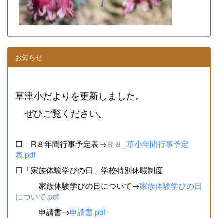
お知らせ
草津小だよりを更新しました。
ぜひご覧ください。
⬜ R８年間行事予定表→
Ｒ８_草小年間行事予定
表.pdf
⬜「家族体験学びの日」学校特別休暇制度
家族体験学びの日について→
家族体験学びの日
について.pdf
申請書→
申請書.pdf