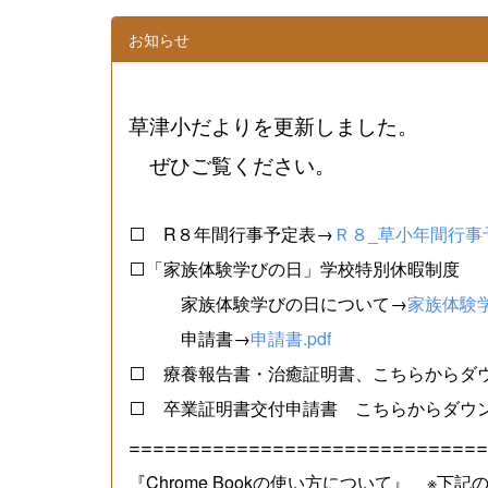
お知らせ
草津小だよりを更新しました。
ぜひご覧ください。
⬜ R８年間行事予定表→
Ｒ８_草小年間行事予
⬜「家族体験学びの日」学校特別休暇制度
家族体験学びの日について→
家族体験学
申請書→
申請書.pdf
⬜ 療養報告書・治癒証明書、こちらからダ
⬜ 卒業証明書交付申請書 こちらからダウ
==============================
『Chrome Bookの使い方について』 ※