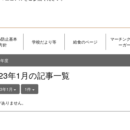
め防止基本
マーチン
学校だより等
給食のページ
方針
ーガ
５年度
023年1月の記事一覧
23年1月
1件
がありません。