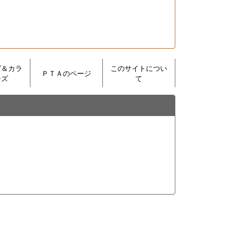
グ＆カラ
このサイトについ
ＰＴＡのページ
ーズ
て