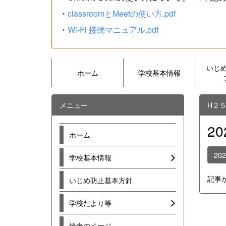
・
classroomとMeetの使い方.pdf
・
Wi-Fi 接続マニュアル.pdf
いじ
ホーム
学校基本情報
メニュー
H２
2
ホーム
20
学校基本情報
記事
いじめ防止基本方針
学校だより等
給食のページ