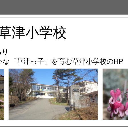
草津小学校
あり
な「草津っ子」を育む
草津小学校のHP