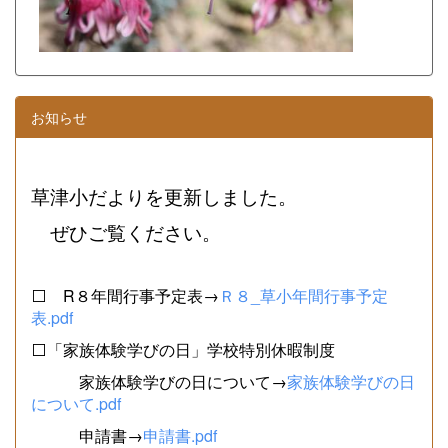
お知らせ
草津小だよりを更新しました。
ぜひご覧ください。
⬜ R８年間行事予定表→
Ｒ８_草小年間行事予定
表.pdf
⬜「家族体験学びの日」学校特別休暇制度
家族体験学びの日について→
家族体験学びの日
について.pdf
申請書→
申請書.pdf