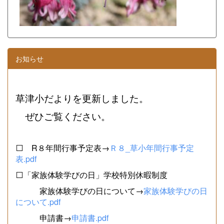
お知らせ
草津小だよりを更新しました。
ぜひご覧ください。
⬜ R８年間行事予定表→
Ｒ８_草小年間行事予定
表.pdf
⬜「家族体験学びの日」学校特別休暇制度
家族体験学びの日について→
家族体験学びの日
について.pdf
申請書→
申請書.pdf