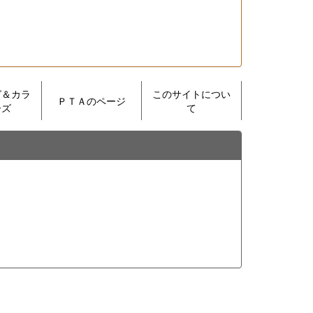
グ＆カラ
このサイトについ
ＰＴＡのページ
ーズ
て