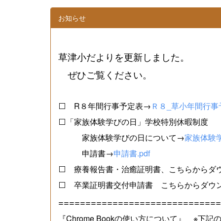
お知らせ
草津小だよりを更新しました。
ぜひご覧ください。
⬜ R８年間行事予定表→
Ｒ８_草小年間行事予
⬜「家族体験学びの日」学校特別休暇制度
家族体験学びの日について→
家族体験学
申請書→
申請書.pdf
⬜ 療養報告書・治癒証明書、こちらからダ
⬜ 卒業証明書交付申請書 こちらからダウ
==============================
『Chrome Bookの使い方について』 ※