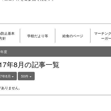
め防止基本
マーチン
学校だより等
給食のページ
方針
ーガ
５年度
017年8月の記事一覧
17年8月
50件
がありません。