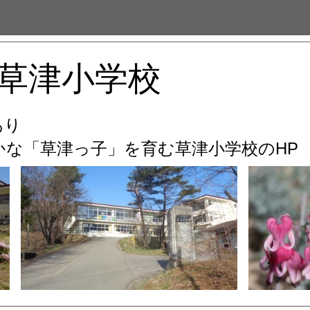
草津小学校
あり
な「草津っ子」を育む
草津小学校のHP