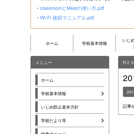
・
classroomとMeetの使い方.pdf
・
Wi-Fi 接続マニュアル.pdf
いじ
ホーム
学校基本情報
メニュー
H２
2
ホーム
20
学校基本情報
記事
いじめ防止基本方針
学校だより等
給食のページ