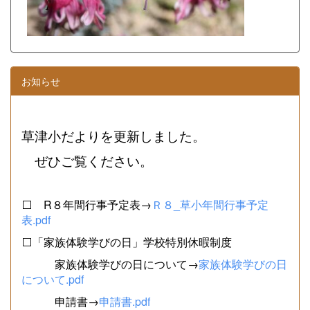
お知らせ
草津小だよりを更新しました。
ぜひご覧ください。
⬜ R８年間行事予定表→
Ｒ８_草小年間行事予定
表.pdf
⬜「家族体験学びの日」学校特別休暇制度
家族体験学びの日について→
家族体験学びの日
について.pdf
申請書→
申請書.pdf