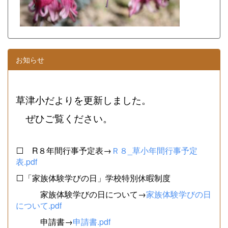
お知らせ
草津小だよりを更新しました。
ぜひご覧ください。
⬜ R８年間行事予定表→
Ｒ８_草小年間行事予定
表.pdf
⬜「家族体験学びの日」学校特別休暇制度
家族体験学びの日について→
家族体験学びの日
について.pdf
申請書→
申請書.pdf