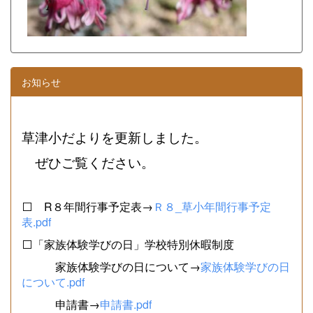
お知らせ
草津小だよりを更新しました。
ぜひご覧ください。
⬜ R８年間行事予定表→
Ｒ８_草小年間行事予定
表.pdf
⬜「家族体験学びの日」学校特別休暇制度
家族体験学びの日について→
家族体験学びの日
について.pdf
申請書→
申請書.pdf