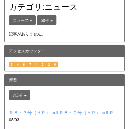
カテゴリ:ニュース
ニュース
50件
記事がありません。
アクセスカウンター
2
4
6
7
4
2
2
6
新着
7日分
Ｒ８：３号（ＨＰ）.pdf Ｒ８：２号（ＨＰ）.pdf Ｒ８：１号（Ｈ...
08/03