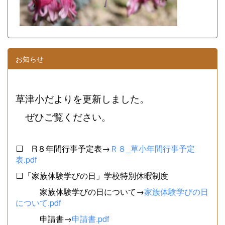
お知らせ
草津小だよりを更新しました。
ぜひご覧ください。
⬜ R８年間行事予定表→
Ｒ８_草小年間行事予定
表.pdf
⬜「家族体験学びの日」学校特別休暇制度
家族体験学びの日について→
家族体験学びの日
について.pdf
申請書→
申請書.pdf