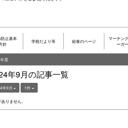
め防止基本
マーチン
学校だより等
給食のページ
方針
ーガ
７年度
024年9月の記事一覧
24年9月
1件
がありません。