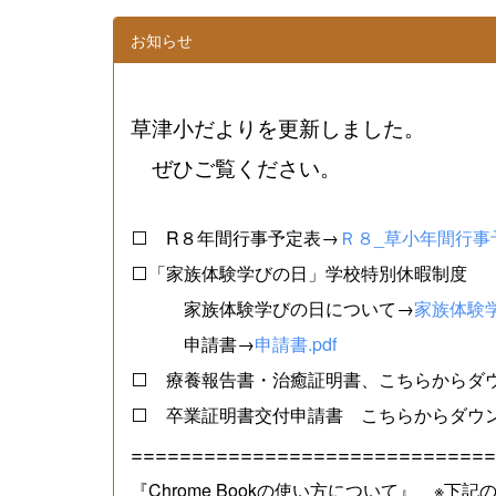
お知らせ
草津小だよりを更新しました。
ぜひご覧ください。
⬜ R８年間行事予定表→
Ｒ８_草小年間行事予
⬜「家族体験学びの日」学校特別休暇制度
家族体験学びの日について→
家族体験学
申請書→
申請書.pdf
⬜ 療養報告書・治癒証明書、こちらからダ
⬜ 卒業証明書交付申請書 こちらからダウ
==============================
『Chrome Bookの使い方について』 ※