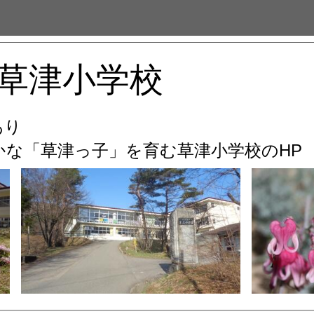
草津小学校
あり
な「草津っ子」を育む
草津小学校のHP