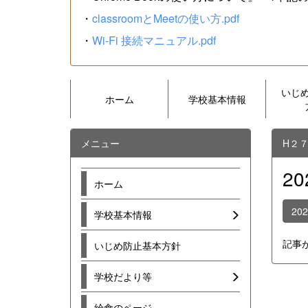
・
classroomとMeetの使い方.pdf
・
Wi-Fi 接続マニュアル.pdf
いじ
ホーム
学校基本情報
メニュー
H２
2
ホーム
20
学校基本情報
記事
いじめ防止基本方針
学校だより等
給食のページ