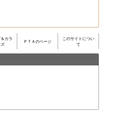
グ＆カラ
このサイトについ
ＰＴＡのページ
ーズ
て