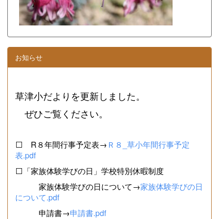
お知らせ
草津小だよりを更新しました。
ぜひご覧ください。
⬜ R８年間行事予定表→
Ｒ８_草小年間行事予定
表.pdf
⬜「家族体験学びの日」学校特別休暇制度
家族体験学びの日について→
家族体験学びの日
について.pdf
申請書→
申請書.pdf