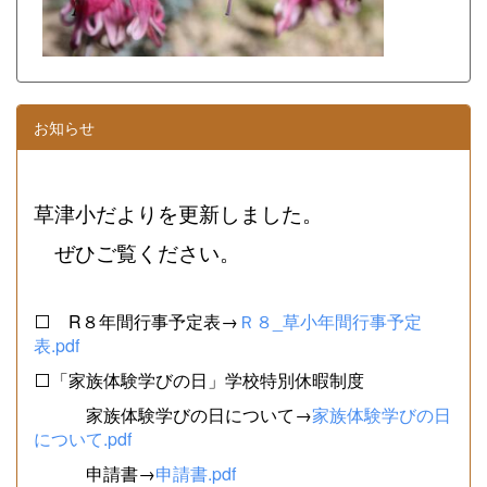
お知らせ
草津小だよりを更新しました。
ぜひご覧ください。
⬜ R８年間行事予定表→
Ｒ８_草小年間行事予定
表.pdf
⬜「家族体験学びの日」学校特別休暇制度
家族体験学びの日について→
家族体験学びの日
について.pdf
申請書→
申請書.pdf