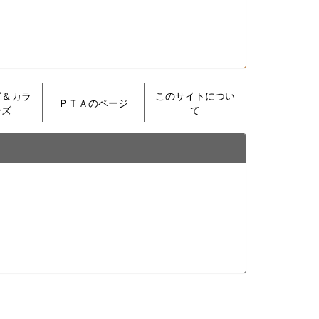
グ＆カラ
このサイトについ
ＰＴＡのページ
ーズ
て