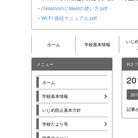
・
classroomとMeetの使い方.pdf
・
Wi-Fi 接続マニュアル.pdf
いじ
ホーム
学校基本情報
メニュー
H２
2
ホーム
20
学校基本情報
記事
いじめ防止基本方針
学校だより等
給食のページ