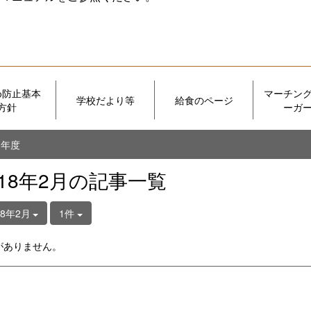
め防止基本
マーチン
学校だより等
給食のページ
方針
ーガ
７年度
018年2月の記事一覧
18年2月
1件
がありません。