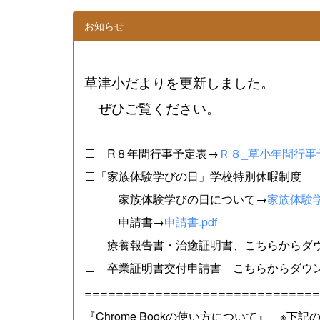
お知らせ
草津小だよりを更新しました。
ぜひご覧ください。
⬜ R８年間行事予定表→
Ｒ８_草小年間行事予
⬜「家族体験学びの日」学校特別休暇制度
家族体験学びの日について→
家族体験学
申請書→
申請書.pdf
⬜ 療養報告書・治癒証明書、こちらからダ
⬜ 卒業証明書交付申請書 こちらからダウ
==============================
『Chrome Bookの使い方について』 ※