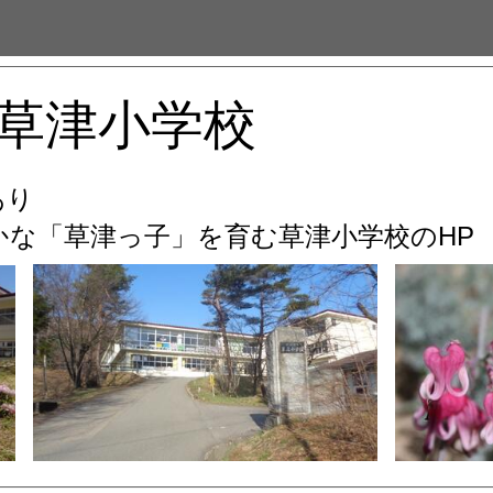
草津小学校
あり
な「草津っ子」を育む
草津小学校のHP