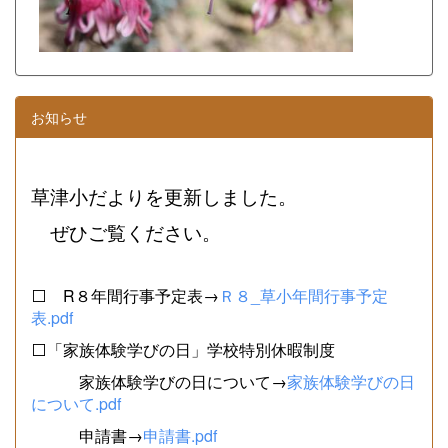
お知らせ
草津小だよりを更新しました。
ぜひご覧ください。
⬜ R８年間行事予定表→
Ｒ８_草小年間行事予定
表.pdf
⬜「家族体験学びの日」学校特別休暇制度
家族体験学びの日について→
家族体験学びの日
について.pdf
申請書→
申請書.pdf