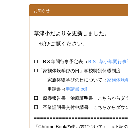
お知らせ
草津小だよりを更新しました。
ぜひご覧ください。
⬜ R８年間行事予定表→
Ｒ８_草小年間行事予
⬜「家族体験学びの日」学校特別休暇制度
家族体験学びの日について→
家族体験学
申請書→
申請書.pdf
⬜ 療養報告書・治癒証明書、こちらからダ
⬜ 卒業証明書交付申請書 こちらからダウ
==============================
『Chrome Bookの使い方について』 ※