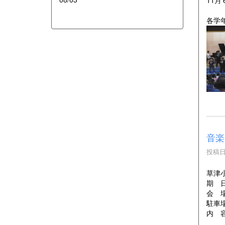
11
各学
音楽
投稿日時
草津
期 
会 
駐車
内 
マー