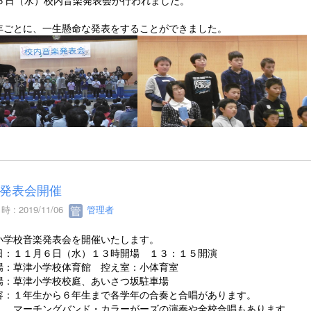
月６日（水）校内音楽発表会が行われました。
年ごとに、一生懸命な発表をすることができました。
発表会開催
 : 2019/11/06
管理者
小学校音楽発表会を開催いたします。
日：１１月６日（水）１３時開場 １３：１５開演
場：草津小学校体育館 控え室：小体育室
場：草津小学校校庭、あいさつ坂駐車場
容：１年生から６年生まで各学年の合奏と合唱があります。
チングバンド・カラーがーズの演奏や全校合唱もあります。