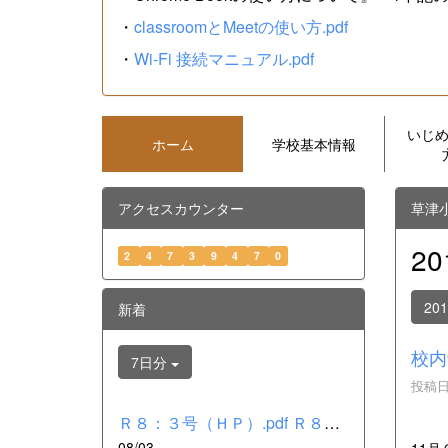
・
classroomとMeetの使い方.pdf
・
Wi-Fi 接続マニュアル.pdf
いじ
ホーム
学校基本情報
アクセスカウンター
草津
2
2
4
7
3
9
4
7
0
20
新着
校内
7日分
投稿日時
Ｒ８：３号（ＨＰ）.pdf Ｒ８：２号（ＨＰ）.pdf Ｒ８：１号（Ｈ...
08/03