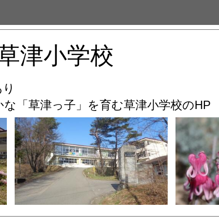
草津小学校
あり
な「草津っ子」を育む
草津小学校のHP