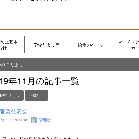
め防止基本
マーチン
学校だより等
給食のページ
方針
ーガ
小ＨＰだより
019年11月の記事一覧
19年11月
100件
音楽発表会
 : 2019/11/08
管理者