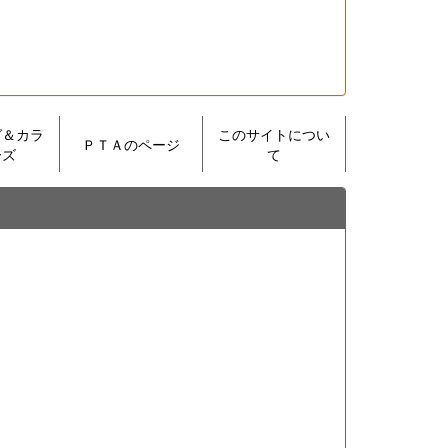
グ＆カラ
このサイトについ
ＰＴＡのページ
ーズ
て