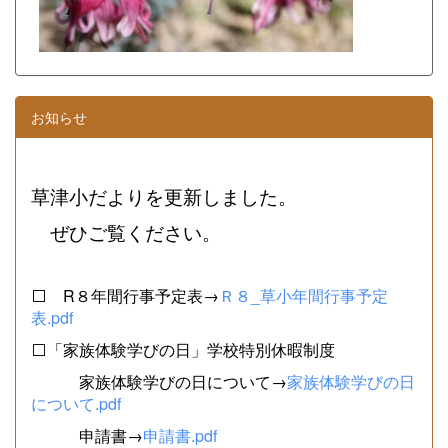
お知らせ
草津小だよりを更新しました。
ぜひご覧ください。
⬜ R８年間行事予定表→
Ｒ８_草小年間行事予定
表.pdf
⬜「家族体験学びの日」学校特別休暇制度
家族体験学びの日について→
家族体験学びの日
について.pdf
申請書→
申請書.pdf