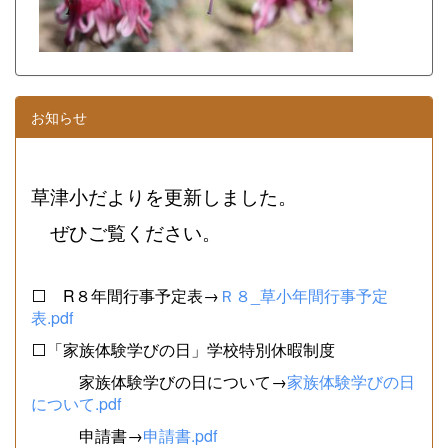
お知らせ
草津小だよりを更新しました。
ぜひご覧ください。
⬜ R８年間行事予定表→
Ｒ８_草小年間行事予定
表.pdf
⬜「家族体験学びの日」学校特別休暇制度
家族体験学びの日について→
家族体験学びの日
について.pdf
申請書→
申請書.pdf