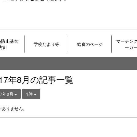
め防止基本
マーチン
学校だより等
給食のページ
方針
ーガ
017年8月の記事一覧
17年8月
1件
がありません。