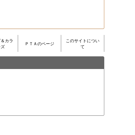
グ＆カラ
このサイトについ
ＰＴＡのページ
ーズ
て