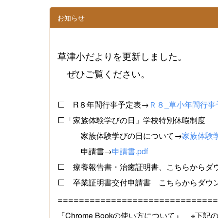
お知らせ
草津小だよりを更新しました。
ぜひご覧ください。
⬜ R８年間行事予定表→
Ｒ８_草小年間行事予
⬜「家族体験学びの日」学校特別休暇制度
家族体験学びの日について→
家族体験学
申請書→
申請書.pdf
⬜ 療養報告書・治癒証明書、こちらからダ
⬜ 卒業証明書交付申請書 こちらからダウ
==============================
『Chrome Bookの使い方について』 ※