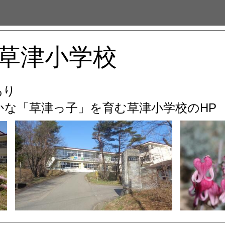
草津小学校
あり
な「草津っ子」を育む
草津小学校のHP