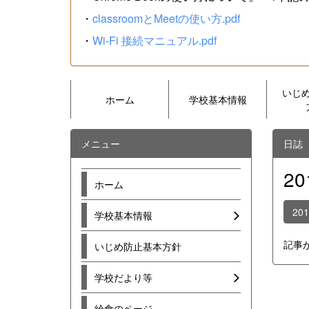
・
classroomとMeetの使い方.pdf
・
Wi-Fi 接続マニュアル.pdf
いじ
ホーム
学校基本情報
メニュー
日誌
2
ホーム
20
学校基本情報
記事
いじめ防止基本方針
学校だより等
給食のページ