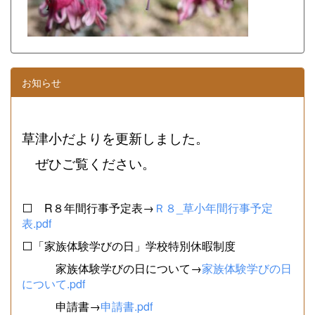
お知らせ
草津小だよりを更新しました。
ぜひご覧ください。
⬜ R８年間行事予定表→
Ｒ８_草小年間行事予定
表.pdf
⬜「家族体験学びの日」学校特別休暇制度
家族体験学びの日について→
家族体験学びの日
について.pdf
申請書→
申請書.pdf