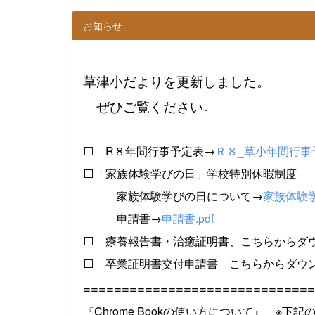
お知らせ
草津小だよりを更新しました。
ぜひご覧ください。
⬜ R８年間行事予定表→
Ｒ８_草小年間行事予
⬜「家族体験学びの日」学校特別休暇制度
家族体験学びの日について→
家族体験学
申請書→
申請書.pdf
⬜ 療養報告書・治癒証明書、こちらからダ
⬜ 卒業証明書交付申請書 こちらからダウ
==============================
『Chrome Bookの使い方について』 ※