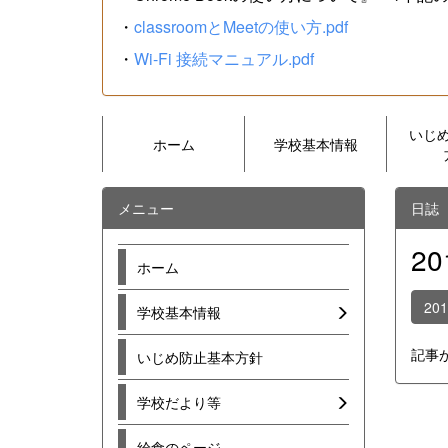
・
classroomとMeetの使い方.pdf
・
Wi-Fi 接続マニュアル.pdf
いじ
ホーム
学校基本情報
メニュー
日誌
2
ホーム
20
学校基本情報
記事
いじめ防止基本方針
学校だより等
給食のページ