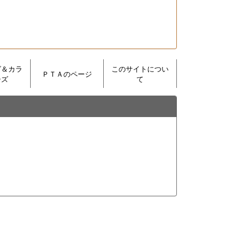
グ＆カラ
このサイトについ
ＰＴＡのページ
ーズ
て