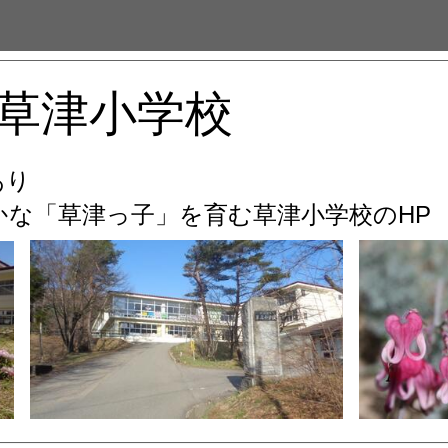
草津小学校
あり
な「草津っ子」を育む
草津小学校のHP