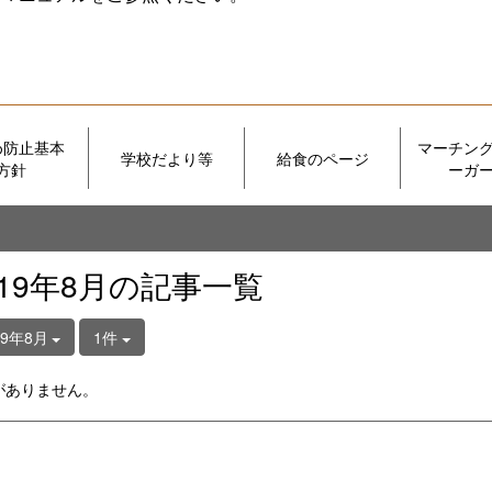
め防止基本
マーチン
学校だより等
給食のページ
方針
ーガ
019年8月の記事一覧
19年8月
1件
がありません。