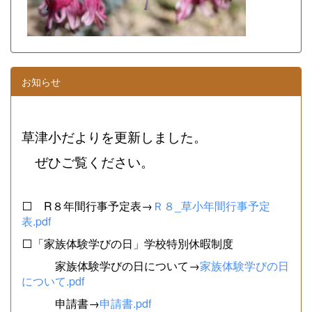
お知らせ
草津小だよりを更新しました。
ぜひご覧ください。
⬜ R８年間行事予定表→
Ｒ８_草小年間行事予定
表.pdf
⬜「家族体験学びの日」学校特別休暇制度
家族体験学びの日について→
家族体験学びの日
について.pdf
申請書→
申請書.pdf