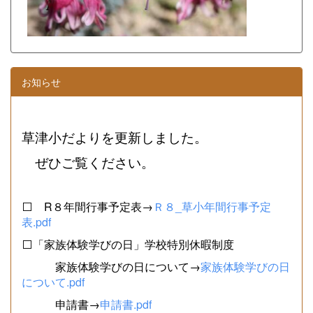
お知らせ
草津小だよりを更新しました。
ぜひご覧ください。
⬜ R８年間行事予定表→
Ｒ８_草小年間行事予定
表.pdf
⬜「家族体験学びの日」学校特別休暇制度
家族体験学びの日について→
家族体験学びの日
について.pdf
申請書→
申請書.pdf