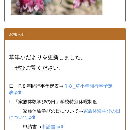
お知らせ
草津小だよりを更新しました。
ぜひご覧ください。
⬜ R８年間行事予定表→
Ｒ８_草小年間行事予定
表.pdf
⬜「家族体験学びの日」学校特別休暇制度
家族体験学びの日について→
家族体験学びの日
について.pdf
申請書→
申請書.pdf