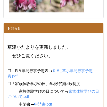
お知らせ
草津小だよりを更新しました。
ぜひご覧ください。
⬜ R８年間行事予定表→
Ｒ８_草小年間行事予定
表.pdf
⬜「家族体験学びの日」学校特別休暇制度
家族体験学びの日について→
家族体験学びの日
について.pdf
申請書→
申請書.pdf