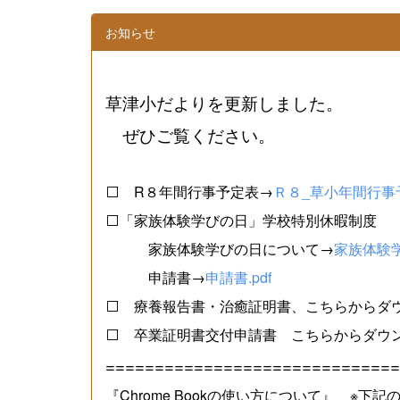
お知らせ
草津小だよりを更新しました。
ぜひご覧ください。
⬜ R８年間行事予定表→
Ｒ８_草小年間行事予
⬜「家族体験学びの日」学校特別休暇制度
家族体験学びの日について→
家族体験学
申請書→
申請書.pdf
⬜ 療養報告書・治癒証明書、こちらからダ
⬜ 卒業証明書交付申請書 こちらからダウ
==============================
『Chrome Bookの使い方について』 ※