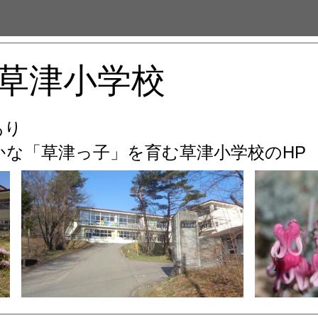
草津小学校
あり
な「草津っ子」を育む
草津小学校のHP