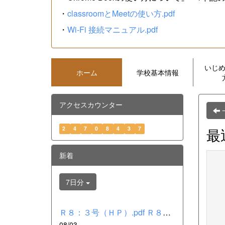
・
classroomとMeetの使い方.pdf
・
Wi-Fi 接続マニュアル.pdf
いじ
ホーム
学校基本情報
アクセスカウンター
2
4
7
0
8
4
3
7
最
新着
7日分
Ｒ８：３号（ＨＰ）.pdf Ｒ８：２号（ＨＰ）.pdf Ｒ８：１号（Ｈ...
08/03