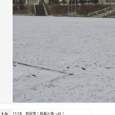
イトル
11/18 初冠雪！校庭が真っ白！