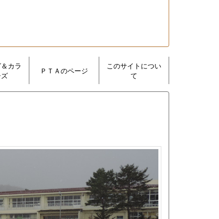
グ＆カラ
このサイトについ
ＰＴＡのページ
ーズ
て