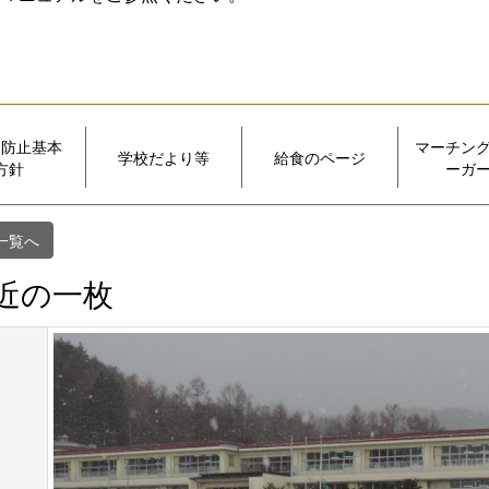
め防止基本
マーチン
学校だより等
給食のページ
方針
ーガ
一覧へ
近の一枚