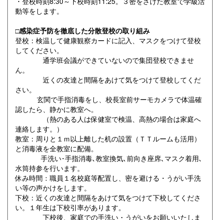
・登校時刻8:30～下校時刻11:25。３密をさけた教室で学級活
動等をします。
□感染症予防を徹底した分散登校の取り組み
登校：検温して健康観察カードに記入、マスクをつけて登校
してください。
通学班会議ができていないので集団登校できませ
ん。
近くの友達と間隔をあけて気をつけて登校してくだ
さい。
玄関で手指消毒をし、校長室前サーモカメラで体温確
認したら、静かに教室へ。
（熱のある人は保健室で検温、高熱の場合は家庭へ
連絡します。）
教室：周りと１ｍ以上離した机の設置（ＴＴルームも活用）
と消毒液を全教室に配備。
手洗い･手指消毒､教室換気､前向き座席､マスク着用､
水筒持参を行います。
休み時間：職員１名校庭等配置し、密を避ける・うがい手洗
い等の声かけをします。
下校：近くの友達と間隔をあけて気をつけて下校してくださ
い。１年生は下校引率があります。
下校後、家庭での手洗い・うがいをお願いいたしま