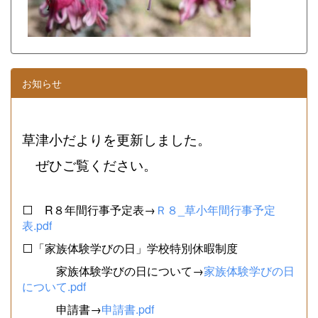
お知らせ
草津小だよりを更新しました。
ぜひご覧ください。
⬜ R８年間行事予定表→
Ｒ８_草小年間行事予定
表.pdf
⬜「家族体験学びの日」学校特別休暇制度
家族体験学びの日について→
家族体験学びの日
について.pdf
申請書→
申請書.pdf