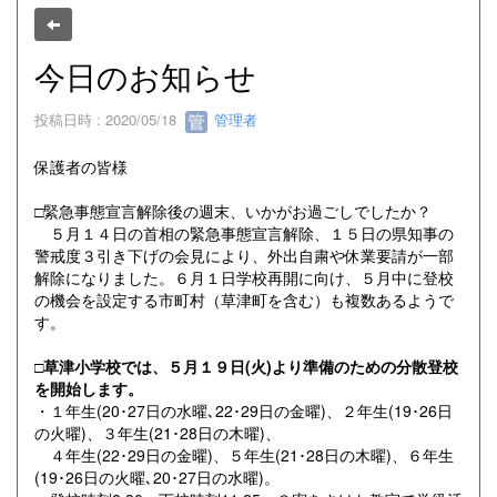
今日のお知らせ
投稿日時 : 2020/05/18
管理者
保護者の皆様
□緊急事態宣言解除後の週末、いかがお過ごしでしたか？
５月１４日の首相の緊急事態宣言解除、１５日の県知事の
警戒度３引き下げの会見により、外出自粛や休業要請が一部
解除になりました。６月１日学校再開に向け、５月中に登校
の機会を設定する市町村（草津町を含む）も複数あるようで
す。
□草津小学校では、５月１９日(火)より準備のための分散登校
を開始します。
・１年生(20･27日の水曜､22･29日の金曜)、２年生(19･26日
の火曜)、３年生(21･28日の木曜)、
４年生(22･29日の金曜)、５年生(21･28日の木曜)、６年生
(19･26日の火曜､20･27日の水曜)。